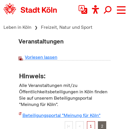
zum Inhalt springen
Leben in Köln
Freizeit, Natur und Sport
Veranstaltungen
Vorlesen lassen
Hinweis:
Alle Veranstaltungen mit/zu
Öffentlichkeitsbeteiligungen in Köln finden
Sie auf unserem Beteiligungsportal
"Meinung für Köln".
Beteiligungsportal "Meinung für Köln"
|<
<
1
2