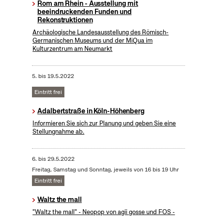
Rom am Rhein - Ausstellung mit
beeindruckenden Funden und
Rekonstruktionen
Archäologische Landesausstellung des Römisch-
Germanischen Museums und der MiQua im
Kulturzentrum am Neumarkt
5.
bis
19.5.2022
Eintritt frei
Adalbertstraße in Köln-Höhenberg
Informieren Sie sich zur Planung und geben Sie eine
Stellungnahme ab.
6.
bis
29.5.2022
Freitag, Samstag und Sonntag, jeweils von 16 bis 19 Uhr
Eintritt frei
Waltz the mall
"Waltz the mall" - Neopop von agii gosse und FOS -