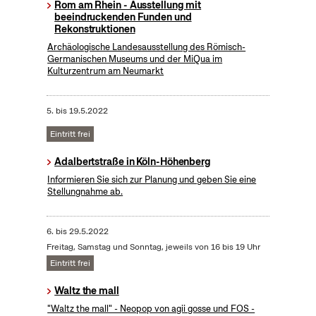
Rom am Rhein - Ausstellung mit
beeindruckenden Funden und
Rekonstruktionen
Archäologische Landesausstellung des Römisch-
Germanischen Museums und der MiQua im
Kulturzentrum am Neumarkt
5.
bis
19.5.2022
Eintritt frei
Adalbertstraße in Köln-Höhenberg
Informieren Sie sich zur Planung und geben Sie eine
Stellungnahme ab.
6.
bis
29.5.2022
Freitag, Samstag und Sonntag, jeweils von 16 bis 19 Uhr
Eintritt frei
Waltz the mall
"Waltz the mall" - Neopop von agii gosse und FOS -