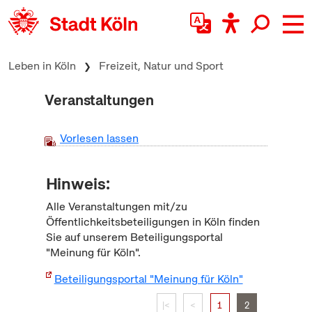
zum Inhalt springen
Leben in Köln
Freizeit, Natur und Sport
Veranstaltungen
Vorlesen lassen
Hinweis:
Alle Veranstaltungen mit/zu
Öffentlichkeitsbeteiligungen in Köln finden
Sie auf unserem Beteiligungsportal
"Meinung für Köln".
Beteiligungsportal "Meinung für Köln"
|<
<
1
2