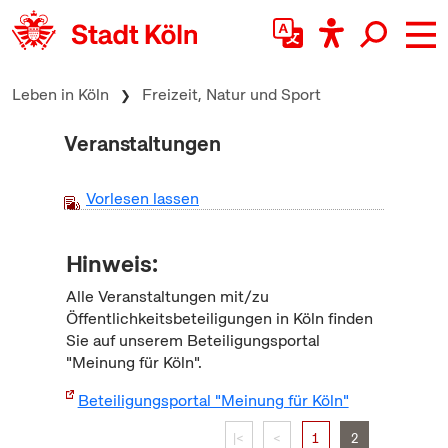
zum Inhalt springen
Leben in Köln
Freizeit, Natur und Sport
Veranstaltungen
Vorlesen lassen
Hinweis:
Alle Veranstaltungen mit/zu
Öffentlichkeitsbeteiligungen in Köln finden
Sie auf unserem Beteiligungsportal
"Meinung für Köln".
Beteiligungsportal "Meinung für Köln"
|<
<
1
2