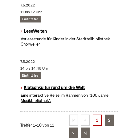
7.5.2022
11 bis 12 Uhr
Eintritt frei
LeseWelten
Vorlesestunde für Kinder in der Stadtteilbibliothek
Chorweiler
7.5.2022
14 bis 14:45 Uhr
Eintritt frei
Klatschkultur rund um die Welt
Eine interaktive Reise im Rahmen von "100 Jahre
Musikbibliothek".
|<
<
1
2
Treffer 1–10 von 11
>
>|