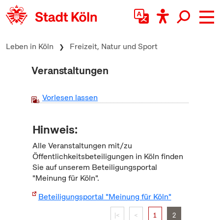
zum Inhalt springen
Leben in Köln
Freizeit, Natur und Sport
Veranstaltungen
Vorlesen lassen
Hinweis:
Alle Veranstaltungen mit/zu
Öffentlichkeitsbeteiligungen in Köln finden
Sie auf unserem Beteiligungsportal
"Meinung für Köln".
Beteiligungsportal "Meinung für Köln"
|<
<
1
2