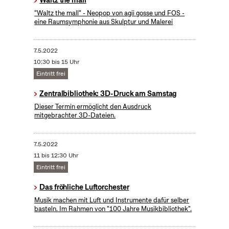
Waltz the mall
"Waltz the mall" - Neopop von agii gosse und FOS -
eine Raumsymphonie aus Skulptur und Malerei
7.5.2022
10:30 bis 15 Uhr
Eintritt frei
Zentralbibliothek: 3D-Druck am Samstag
Dieser Termin ermöglicht den Ausdruck
mitgebrachter 3D-Dateien.
7.5.2022
11 bis 12:30 Uhr
Eintritt frei
Das fröhliche Luftorchester
Musik machen mit Luft und Instrumente dafür selber
basteln. Im Rahmen von "100 Jahre Musikbibliothek".