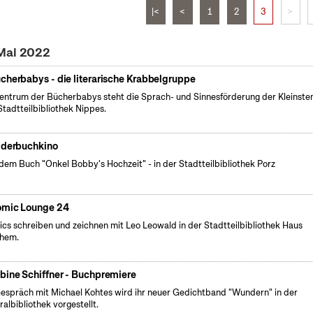
|<
<
1
2
3
>
 Mai 2022
cherbabys - die literarische Krabbelgruppe
entrum der Bücherbabys steht die Sprach- und Sinnesförderung der Kleinsten 
Stadtteilbibliothek Nippes.
lderbuchkino
dem Buch "Onkel Bobby's Hochzeit" - in der Stadtteilbibliothek Porz
mic Lounge 24
cs schreiben und zeichnen mit Leo Leowald in der Stadtteilbibliothek Haus
chem.
bine Schiffner - Buchpremiere
espräch mit Michael Kohtes wird ihr neuer Gedichtband "Wundern" in der
ralbibliothek vorgestellt.