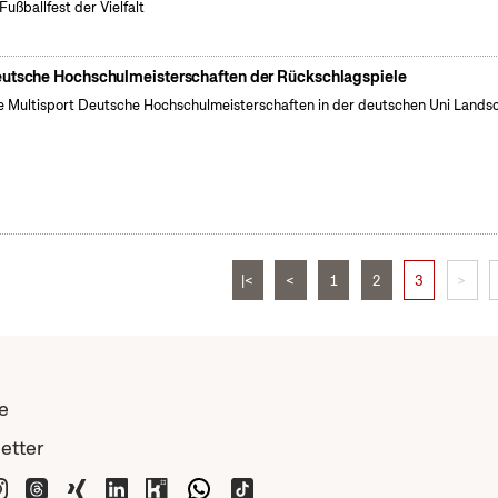
Fußballfest der Vielfalt
utsche Hochschulmeisterschaften der Rückschlagspiele
e Multisport Deutsche Hochschulmeisterschaften in der deutschen Uni Lands
|<
<
1
2
3
>
e
etter