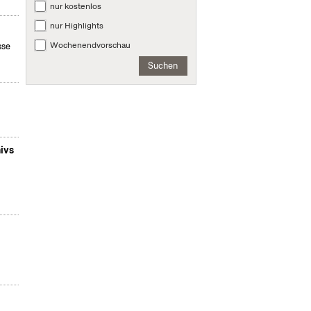
nur kostenlos
nur Highlights
Wochenendvorschau
sse
Suchen
ivs