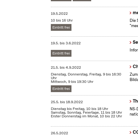
m
19.5.2022
10 bis 16 Uhr
Die 
"mee
Eintritt frei
Se
19.5.
bis
3.6.2022
Info
Eintritt frei
Ch
21.5.
bis
4.9.2022
Dienstag, Donnerstag, Freitag, 9 bis 16:30
Zum 
Uhr
Bild
Mittwoch, 9 bis 19:30 Uhr
Eintritt frei
Th
25.5.
bis
18.9.2022
Dienstag bis Freitag, 10 bis 18 Uhr
NS-D
Samstag, Sonntag, Feiertage, 11 bis 18 Uhr
nati
Erster Donnerstag im Monat, 10 bis 22 Uhr
C
26.5.2022