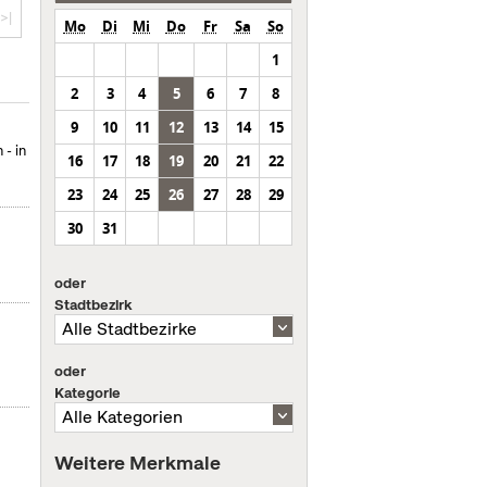
>|
Mo
Di
Mi
Do
Fr
Sa
So
1
2
3
4
5
6
7
8
9
10
11
12
13
14
15
- in
16
17
18
19
20
21
22
23
24
25
26
27
28
29
30
31
oder
Stadtbezirk
oder
Kategorie
Weitere Merkmale