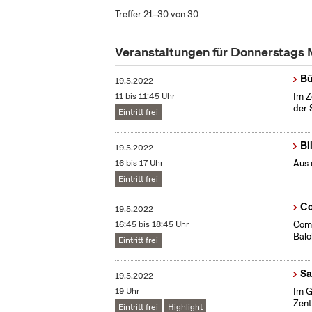
Treffer 21–30 von 30
Veranstaltungen für Donnerstags
Bü
19.5.2022
11 bis 11:45 Uhr
Im Z
der 
Eintritt frei
Bi
19.5.2022
16 bis 17 Uhr
Aus 
Eintritt frei
Co
19.5.2022
16:45 bis 18:45 Uhr
Comi
Bal
Eintritt frei
Sa
19.5.2022
19 Uhr
Im G
Zent
Eintritt frei
Highlight