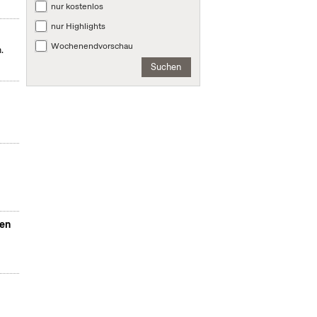
nur kostenlos
nur Highlights
Wochenendvorschau
.
Suchen
ten