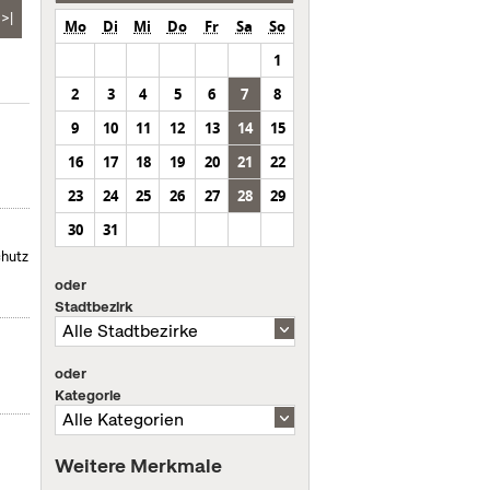
>|
Mo
Di
Mi
Do
Fr
Sa
So
1
2
3
4
5
6
7
8
9
10
11
12
13
14
15
16
17
18
19
20
21
22
23
24
25
26
27
28
29
30
31
chutz
oder
Stadtbezirk
oder
Kategorie
Weitere Merkmale