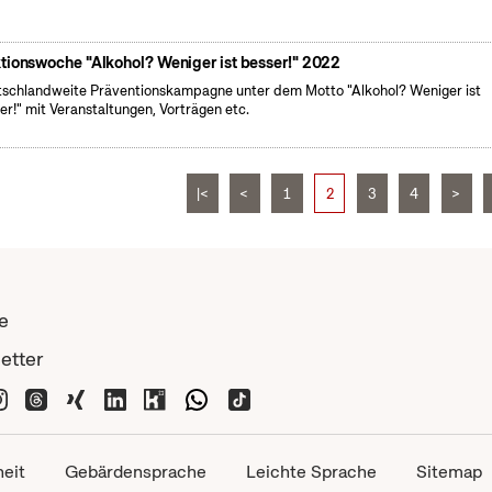
tionswoche "Alkohol? Weniger ist besser!" 2022
schlandweite Präventionskampagne unter dem Motto "Alkohol? Weniger ist
er!" mit Veranstaltungen, Vorträgen etc.
|<
<
1
2
3
4
>
e
etter
heit
Gebärdensprache
Leichte Sprache
Sitemap