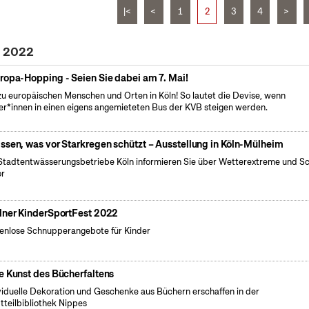
|<
<
1
2
3
4
>
i 2022
ropa-Hopping - Seien Sie dabei am 7. Mai!
zu europäischen Menschen und Orten in Köln! So lautet die Devise, wenn
er*innen in einen eigens angemieteten Bus der KVB steigen werden.
ssen, was vor Starkregen schützt – Ausstellung in Köln-Mülheim
Stadtentwässerungsbetriebe Köln informieren Sie über Wetterextreme und S
or
lner KinderSportFest 2022
enlose Schnupperangebote für Kinder
e Kunst des Bücherfaltens
viduelle Dekoration und Geschenke aus Büchern erschaffen in der
tteilbibliothek Nippes