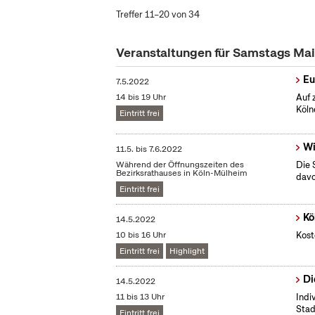
Treffer 11–20 von 34
Veranstaltungen für Samstags Ma
Eu
7.5.2022
14 bis 19 Uhr
Auf 
Köln
Eintritt frei
Wi
11.5.
bis
7.6.2022
Während der Öffnungszeiten des
Die 
Bezirksrathauses in Köln-Mülheim
dav
Eintritt frei
Kö
14.5.2022
10 bis 16 Uhr
Kost
Eintritt frei
Highlight
Di
14.5.2022
11 bis 13 Uhr
Indi
Stad
Eintritt frei