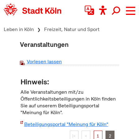
zum Inhalt springen
Leben in Köln
Freizeit, Natur und Sport
Veranstaltungen
Vorlesen lassen
Hinweis:
Alle Veranstaltungen mit/zu
Öffentlichkeitsbeteiligungen in Köln finden
Sie auf unserem Beteiligungsportal
"Meinung für Köln".
Beteiligungsportal "Meinung für Köln"
|<
<
1
2