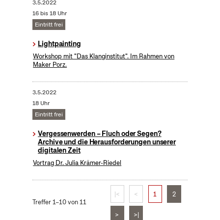
3.5.2022
16 bis 18 Uhr
Eintritt frei
Lightpainting
Workshop mit "Das Klanginstitut". Im Rahmen von
Maker Porz.
3.5.2022
18 Uhr
Eintritt frei
Vergessenwerden – Fluch oder Segen?
Archive und die Herausforderungen unserer
digitalen Zeit
Vortrag Dr. Julia Krämer-Riedel
|<
<
1
2
Treffer 1–10 von 11
>
>|