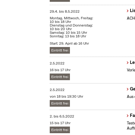
Li
29.4.
bis
8.5.2022
Montag, Mittwoch, Freitag:
ACHT
10 bis 18 Uhr
Dienstag und Donnerstag:
10 bis 20 Uhr
Samstag: 10 bis 15 Uhr
Sonntag: 13 bis 18 Uhr
Start: 29. April ab 16 Uhr
Eintritt frei
Le
2.5.2022
16 bis 17 Uhr
Vorl
Eintritt frei
Ge
2.5.2022
von 18 bis 19:30 Uhr
Aus 
Eintritt frei
Fa
2.
bis
6.5.2022
15 bis 17 Uhr
Test
Auff
Eintritt frei