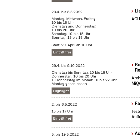
Li
29.4.
bis
8.5.2022
Montag, Mittwoch, Freitag:
ACHT
10 bis 18 Uhr
Dienstag und Donnerstag:
10 bis 20 Uhr
Samstag: 10 bis 15 Uhr
Sonntag: 13 bis 18 Uhr
Start: 29. April ab 16 Uhr
Eintritt frei
Ro
29.4.
bis
9.10.2022
Re
Dienstag bis Sonntag, 10 bis 18 Uhr
Donnerstag, 10 bis 20 Uhr
Arch
1. Donnerstag im Monat: 10 bis 22 Uhr
MiQu
Montag geschlossen
Highlight
Fa
2.
bis
6.5.2022
15 bis 17 Uhr
Test
Auff
Eintritt frei
Ad
5.
bis
19.5.2022