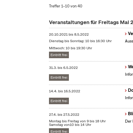
Treffer 1–10 von 40
Veranstaltungen für Freitags Mai
Ve
20.10.2021
bis
8.5.2022
Dienstag bis Sonntag: 10 bis 16:30 Uhr
Auss
Mittwoch: 10 bis 19:30 Uhr
Eintritt frei
We
31.3.
bis
6.5.2022
Info
Eintritt frei
Do
14.4.
bis
16.5.2022
Info
Eintritt frei
Bl
27.4.
bis
27.5.2022
Montag bis Freitag von 9 bis 18 Uhr
Der 
Samstag von10 bis 14 Uhr
Eintritt frei