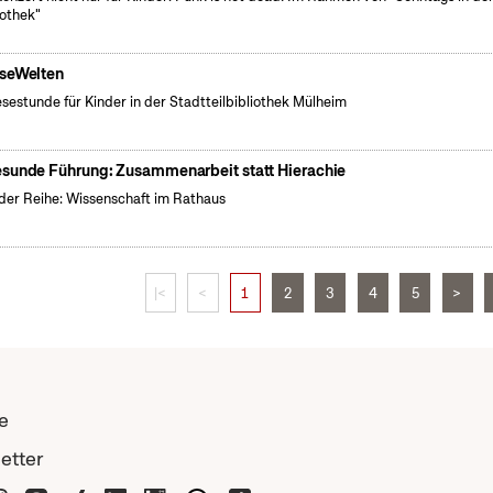
iothek"
seWelten
esestunde für Kinder in der Stadtteilbibliothek Mülheim
sunde Führung: Zusammenarbeit statt Hierachie
der Reihe: Wissenschaft im Rathaus
|<
<
1
2
3
4
5
>
e
etter