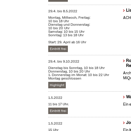
Li
29.4.
bis
8.5.2022
Montag, Mittwoch, Freitag:
ACHT
10 bis 18 Uhr
Dienstag und Donnerstag:
10 bis 20 Uhr
Samstag: 10 bis 15 Uhr
Sonntag: 13 bis 18 Uhr
Start: 29. April ab 16 Uhr
Eintritt frei
Ro
29.4.
bis
9.10.2022
Re
Dienstag bis Sonntag, 10 bis 18 Uhr
Donnerstag, 10 bis 20 Uhr
Arch
1. Donnerstag im Monat: 10 bis 22 Uhr
MiQu
Montag geschlossen
Highlight
Wa
1.5.2022
11 bis 17 Uhr.
Ein 
Eintritt frei
Jo
1.5.2022
15 Uhr
Ein 