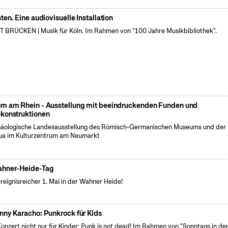
sten. Eine audiovisuelle Installation
 BRÜCKEN | Musik für Köln. Im Rahmen von "100 Jahre Musikbibliothek".
m am Rhein - Ausstellung mit beeindruckenden Funden und
konstruktionen
äologische Landesausstellung des Römisch-Germanischen Museums und der
a im Kulturzentrum am Neumarkt
hner-Heide-Tag
ereignisreicher 1. Mai in der Wahner Heide!
nny Karacho: Punkrock für Kids
Konzert nicht nur für Kinder: Punk is not dead! Im Rahmen von "Sonntags in de