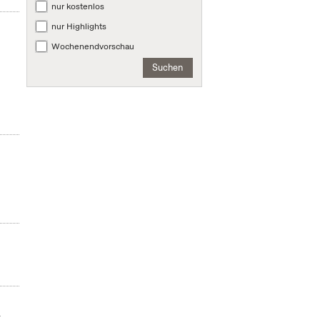
nur kostenlos
nur Highlights
Wochenendvorschau
Suchen
r