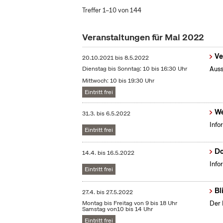
Treffer 1–10 von 144
Veranstaltungen für Mai 2022
Ve
20.10.2021
bis
8.5.2022
Dienstag bis Sonntag: 10 bis 16:30 Uhr
Auss
Mittwoch: 10 bis 19:30 Uhr
Eintritt frei
We
31.3.
bis
6.5.2022
Info
Eintritt frei
Do
14.4.
bis
16.5.2022
Info
Eintritt frei
Bl
27.4.
bis
27.5.2022
Montag bis Freitag von 9 bis 18 Uhr
Der 
Samstag von10 bis 14 Uhr
Eintritt frei