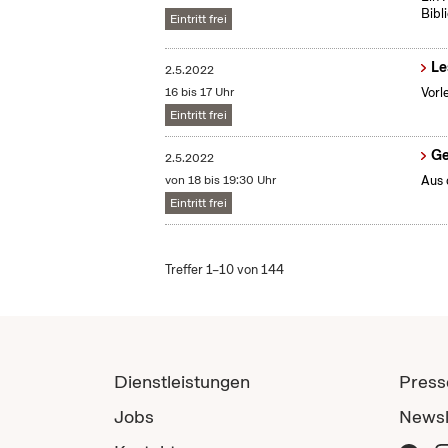
Bibl
Eintritt frei
Le
2.5.2022
16 bis 17 Uhr
Vorl
Eintritt frei
Ge
2.5.2022
von 18 bis 19:30 Uhr
Aus 
Eintritt frei
Treffer 1–10 von 144
Dienstleistungen
Press
Jobs
Newsl