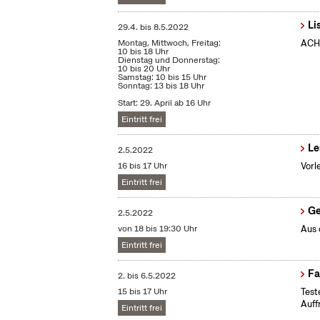
Li
29.4.
bis
8.5.2022
Montag, Mittwoch, Freitag:
ACHT
10 bis 18 Uhr
Dienstag und Donnerstag:
10 bis 20 Uhr
Samstag: 10 bis 15 Uhr
Sonntag: 13 bis 18 Uhr
Start: 29. April ab 16 Uhr
Eintritt frei
Le
2.5.2022
16 bis 17 Uhr
Vorl
Eintritt frei
Ge
2.5.2022
von 18 bis 19:30 Uhr
Aus 
Eintritt frei
Fa
2.
bis
6.5.2022
15 bis 17 Uhr
Test
Auff
Eintritt frei