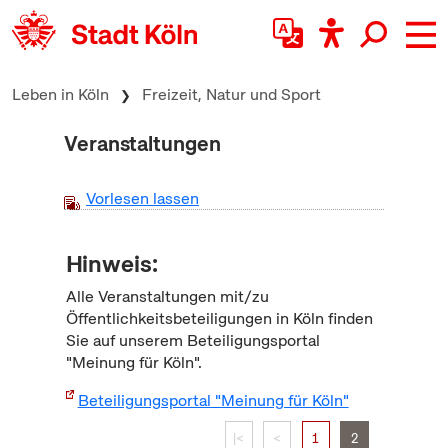
zum Inhalt springen
Leben in Köln
Freizeit, Natur und Sport
Veranstaltungen
Vorlesen lassen
Hinweis:
Alle Veranstaltungen mit/zu
Öffentlichkeitsbeteiligungen in Köln finden
Sie auf unserem Beteiligungsportal
"Meinung für Köln".
Beteiligungsportal "Meinung für Köln"
|<
<
1
2