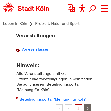
zum Inhalt springen
Leben in Köln
Freizeit, Natur und Sport
Veranstaltungen
Vorlesen lassen
Hinweis:
Alle Veranstaltungen mit/zu
Öffentlichkeitsbeteiligungen in Köln finden
Sie auf unserem Beteiligungsportal
"Meinung für Köln".
Beteiligungsportal "Meinung für Köln"
|<
<
1
2