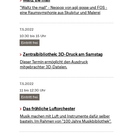
Waltz the mall
"Waltz the mall" - Neopop von agii gosse und FOS -
eine Raumsymphonie aus Skulptur und Malerei
7.5.2022
10:30 bis 15 Uhr
Eintritt frei
Zentralbibliothek: 3D-Druck am Samstag
Dieser Termin ermöglicht den Ausdruck
mitgebrachter 3D-Dateien.
7.5.2022
11 bis 12:30 Uhr
Eintritt frei
Das fröhliche Luftorchester
Musik machen mit Luft und Instrumente dafür selber
basteln. Im Rahmen von "100 Jahre Musikbibliothek".