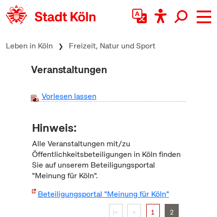
zum Inhalt springen
Leben in Köln
Freizeit, Natur und Sport
Veranstaltungen
Vorlesen lassen
Hinweis:
Alle Veranstaltungen mit/zu
Öffentlichkeitsbeteiligungen in Köln finden
Sie auf unserem Beteiligungsportal
"Meinung für Köln".
Beteiligungsportal "Meinung für Köln"
|<
<
1
2