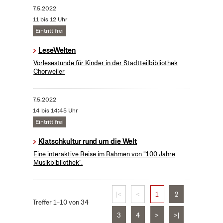
7.5.2022
11 bis 12 Uhr
Eintritt frei
LeseWelten
Vorlesestunde für Kinder in der Stadtteilbibliothek
Chorweiler
7.5.2022
14 bis 14:45 Uhr
Eintritt frei
Klatschkultur rund um die Welt
Eine interaktive Reise im Rahmen von "100 Jahre
Musikbibliothek".
|<
<
1
2
Treffer 1–10 von 34
3
4
>
>|