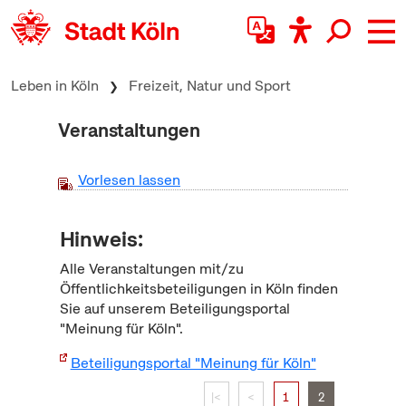
zum Inhalt springen
Leben in Köln
Freizeit, Natur und Sport
Veranstaltungen
Vorlesen lassen
Hinweis:
Alle Veranstaltungen mit/zu
Öffentlichkeitsbeteiligungen in Köln finden
Sie auf unserem Beteiligungsportal
"Meinung für Köln".
Beteiligungsportal "Meinung für Köln"
|<
<
1
2