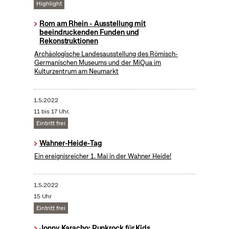
Highlight
Rom am Rhein - Ausstellung mit
beeindruckenden Funden und
Rekonstruktionen
Archäologische Landesausstellung des Römisch-
Germanischen Museums und der MiQua im
Kulturzentrum am Neumarkt
1.5.2022
11 bis 17 Uhr.
Eintritt frei
Wahner-Heide-Tag
Ein ereignisreicher 1. Mai in der Wahner Heide!
1.5.2022
15 Uhr
Eintritt frei
Jonny Karacho: Punkrock für Kids