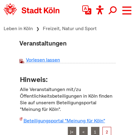
zum Inhalt springen
Leben in Köln
Freizeit, Natur und Sport
Veranstaltungen
Vorlesen lassen
Hinweis:
Alle Veranstaltungen mit/zu
Öffentlichkeitsbeteiligungen in Köln finden
Sie auf unserem Beteiligungsportal
"Meinung für Köln".
Beteiligungsportal "Meinung für Köln"
|<
<
1
2