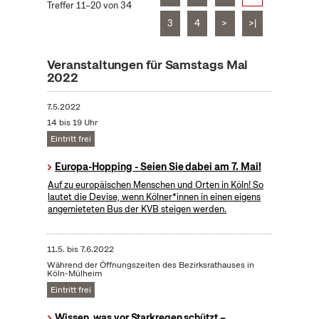
Treffer 11–20 von 34
3
4
>
>|
Veranstaltungen für Samstags Mai
2022
7.5.2022
14 bis 19 Uhr
Eintritt frei
Europa-Hopping - Seien Sie dabei am 7. Mai!
Auf zu europäischen Menschen und Orten in Köln! So
lautet die Devise, wenn Kölner*innen in einen eigens
angemieteten Bus der KVB steigen werden.
11.5.
bis
7.6.2022
Während der Öffnungszeiten des Bezirksrathauses in
Köln-Mülheim
Eintritt frei
Wissen, was vor Starkregen schützt –