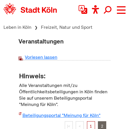
zum Inhalt springen
Leben in Köln
Freizeit, Natur und Sport
Veranstaltungen
Vorlesen lassen
Hinweis:
Alle Veranstaltungen mit/zu
Öffentlichkeitsbeteiligungen in Köln finden
Sie auf unserem Beteiligungsportal
"Meinung für Köln".
Beteiligungsportal "Meinung für Köln"
|<
<
1
2