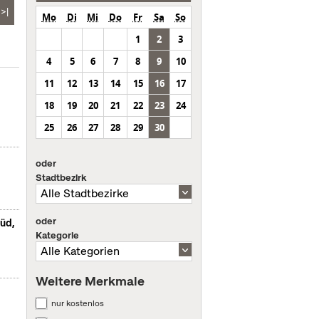
>|
Mo
Di
Mi
Do
Fr
Sa
So
1
2
3
4
5
6
7
8
9
10
11
12
13
14
15
16
17
18
19
20
21
22
23
24
25
26
27
28
29
30
oder
Stadtbezirk
oder
Süd,
Kategorie
Weitere Merkmale
nur kostenlos