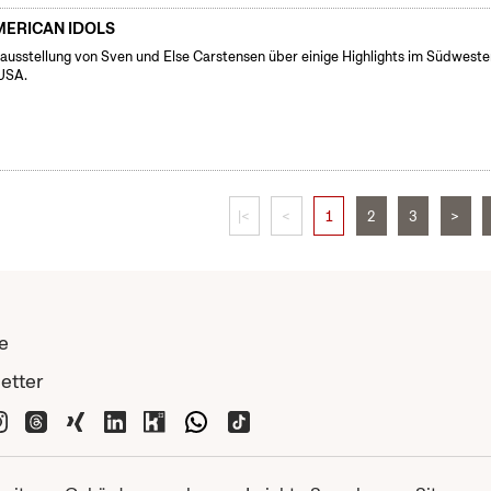
MERICAN IDOLS
ausstellung von Sven und Else Carstensen über einige Highlights im Südwest
USA.
|<
<
1
2
3
>
e
etter