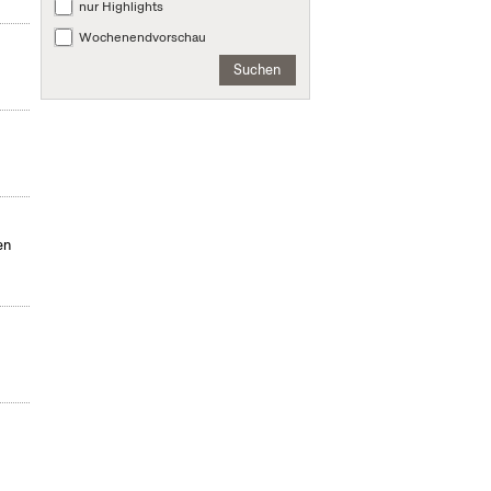
nur Highlights
Wochenendvorschau
Suchen
en