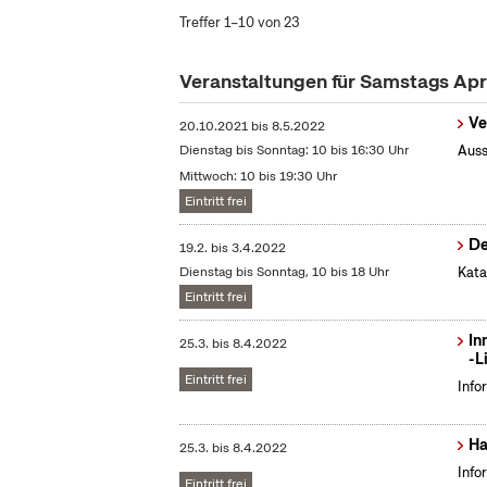
Treffer 1–10 von 23
Veranstaltungen für Samstags Apr
Ve
20.10.2021
bis
8.5.2022
Dienstag bis Sonntag: 10 bis 16:30 Uhr
Auss
Mittwoch: 10 bis 19:30 Uhr
Eintritt frei
De
19.2.
bis
3.4.2022
Dienstag bis Sonntag, 10 bis 18 Uhr
Kata
Eintritt frei
In
25.3.
bis
8.4.2022
-L
Eintritt frei
Info
Ha
25.3.
bis
8.4.2022
Info
Eintritt frei