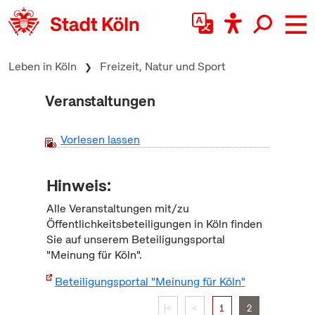
zum Inhalt springen
Leben in Köln
Freizeit, Natur und Sport
Veranstaltungen
Vorlesen lassen
Hinweis:
Alle Veranstaltungen mit/zu
Öffentlichkeitsbeteiligungen in Köln finden
Sie auf unserem Beteiligungsportal
"Meinung für Köln".
Beteiligungsportal "Meinung für Köln"
|<
<
1
2