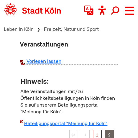
zum Inhalt springen
Leben in Köln
Freizeit, Natur und Sport
Veranstaltungen
Vorlesen lassen
Hinweis:
Alle Veranstaltungen mit/zu
Öffentlichkeitsbeteiligungen in Köln finden
Sie auf unserem Beteiligungsportal
"Meinung für Köln".
Beteiligungsportal "Meinung für Köln"
|<
<
1
2