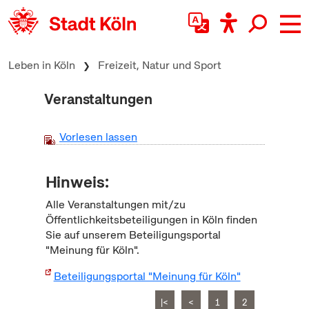
zum Inhalt springen
Leben in Köln
Freizeit, Natur und Sport
Veranstaltungen
Vorlesen lassen
Hinweis:
Alle Veranstaltungen mit/zu
Öffentlichkeitsbeteiligungen in Köln finden
Sie auf unserem Beteiligungsportal
"Meinung für Köln".
Beteiligungsportal "Meinung für Köln"
|<
<
1
2