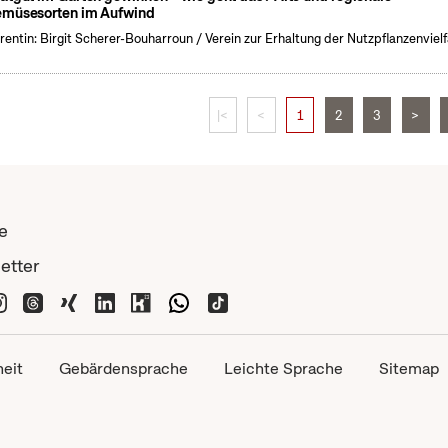
müsesorten im Aufwind
rentin: Birgit Scherer-Bouharroun / Verein zur Erhaltung der Nutzpflanzenvielf
|<
<
1
2
3
>
e
etter
heit
Gebärdensprache
Leichte Sprache
Sitemap