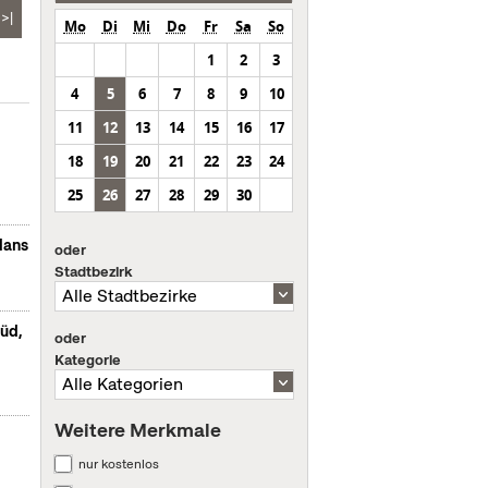
>|
Mo
Di
Mi
Do
Fr
Sa
So
1
2
3
4
5
6
7
8
9
10
11
12
13
14
15
16
17
18
19
20
21
22
23
24
25
26
27
28
29
30
lans
oder
Stadtbezirk
Süd,
oder
Kategorie
Weitere Merkmale
nur kostenlos