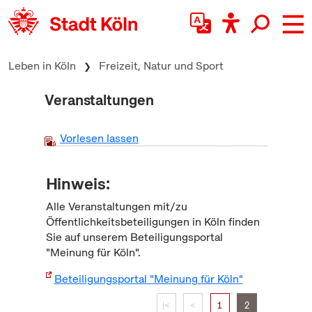
zum Inhalt springen
Leben in Köln
Freizeit, Natur und Sport
Veranstaltungen
Vorlesen lassen
Hinweis:
Alle Veranstaltungen mit/zu
Öffentlichkeitsbeteiligungen in Köln finden
Sie auf unserem Beteiligungsportal
"Meinung für Köln".
Beteiligungsportal "Meinung für Köln"
|<
<
1
2