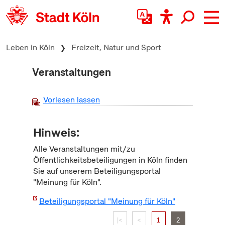
zum Inhalt springen
Leben in Köln
Freizeit, Natur und Sport
Veranstaltungen
Vorlesen lassen
Hinweis:
Alle Veranstaltungen mit/zu
Öffentlichkeitsbeteiligungen in Köln finden
Sie auf unserem Beteiligungsportal
"Meinung für Köln".
Beteiligungsportal "Meinung für Köln"
|<
<
1
2