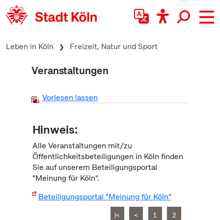
zum Inhalt springen
Leben in Köln
Freizeit, Natur und Sport
Veranstaltungen
Vorlesen lassen
Hinweis:
Alle Veranstaltungen mit/zu
Öffentlichkeitsbeteiligungen in Köln finden
Sie auf unserem Beteiligungsportal
"Meinung für Köln".
Beteiligungsportal "Meinung für Köln"
|<
<
1
2