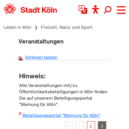
zum Inhalt springen
Leben in Köln
Freizeit, Natur und Sport
Veranstaltungen
Vorlesen lassen
Hinweis:
Alle Veranstaltungen mit/zu
Öffentlichkeitsbeteiligungen in Köln finden
Sie auf unserem Beteiligungsportal
"Meinung für Köln".
Beteiligungsportal "Meinung für Köln"
|<
<
1
2