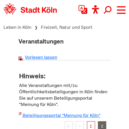
zum Inhalt springen
Leben in Köln
Freizeit, Natur und Sport
Veranstaltungen
Vorlesen lassen
Hinweis:
Alle Veranstaltungen mit/zu
Öffentlichkeitsbeteiligungen in Köln finden
Sie auf unserem Beteiligungsportal
"Meinung für Köln".
Beteiligungsportal "Meinung für Köln"
|<
<
1
2