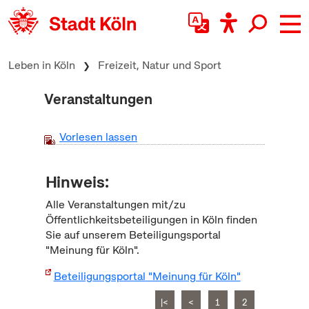
zum Inhalt springen
Leben in Köln
Freizeit, Natur und Sport
Veranstaltungen
Vorlesen lassen
Hinweis:
Alle Veranstaltungen mit/zu
Öffentlichkeitsbeteiligungen in Köln finden
Sie auf unserem Beteiligungsportal
"Meinung für Köln".
Beteiligungsportal "Meinung für Köln"
|<
<
1
2