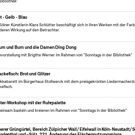
Bibliothek"
t - Gelb - Blau
Kölner Künstlerin Klara Schlütter beschäftigt sich in ihren Werken mit der Far
deren Wirkung auf den Betrachter.
m und Bum und die Damen Ding Dong
vorstellung mit Brigitte Werner im Rahmen von "Sonntags in der Bibliothek"
ckefisch: Brot und Glitzer
kkabarett im Bürgerhaus Stollwerck mit dem preisgekrönten Liedermacherd
efisch.
ter-Workshop mit der Ruhrpalette
insam basteln und kreieren im Rahmen von "Sonntags in der Bibliothek"
nerer Grüngürtel, Bereich Zülpicher Wall/ Eifelwall in Köln-Neustadt/ 
indenthal und –Sülz, 221. Änderung des Flächennutzungsplans