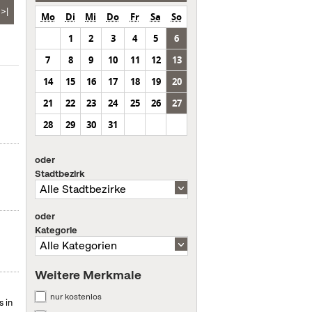
>|
Mo
Di
Mi
Do
Fr
Sa
So
1
2
3
4
5
6
7
8
9
10
11
12
13
14
15
16
17
18
19
20
21
22
23
24
25
26
27
28
29
30
31
oder
Stadtbezirk
oder
Kategorie
Weitere Merkmale
nur kostenlos
 in