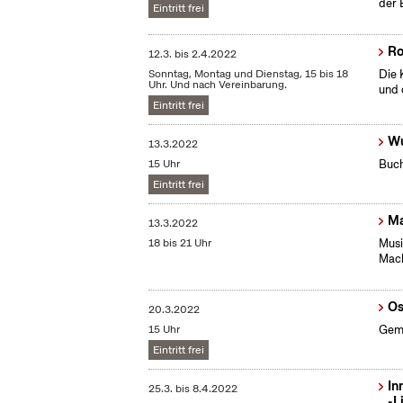
der 
Eintritt frei
Ro
12.3.
bis
2.4.2022
Sonntag, Montag und Dienstag, 15 bis 18
Die 
Uhr. Und nach Vereinbarung.
und 
Eintritt frei
Wu
13.3.2022
15 Uhr
Buch
Eintritt frei
Ma
13.3.2022
18 bis 21 Uhr
Musi
Mack
Os
20.3.2022
15 Uhr
Geme
Eintritt frei
In
25.3.
bis
8.4.2022
-L