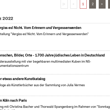
|<
<
1
2
>
rz 2022
rgiss es! Nicht. Vom Erinnern und Vergessenwerden
tellung "Vergiss es! Nicht. Vom Erinnern und Vergessenwerden"
nschen, Bilder, Orte - 1.700 Jahre jüdisches Leben in Deutschland
erausstellung mit vier begehbaren multimedialen Kuben im NS-
umentationszentrum
r etwas andere Kunstkatalog
loge als Künstlerbücher aus der Sammlung von Julia Vermes
n Köln nach Paris
ng mit Christina Bacher und Thorwald Spangenberg im Rahmen von "Sonntags