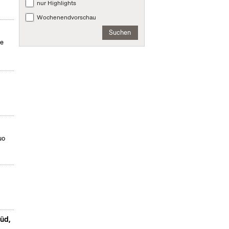
nur Highlights
Wochenendvorschau
Suchen
be
uo
Süd,