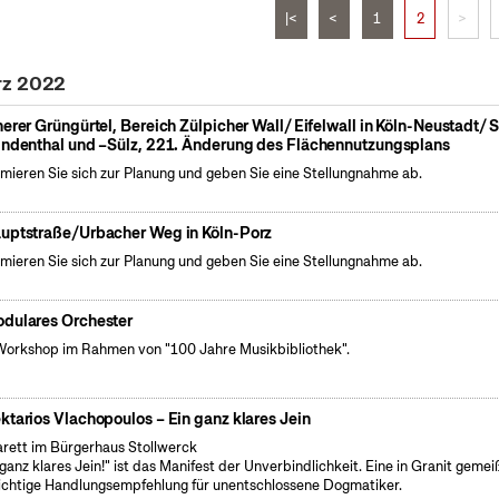
|<
<
1
2
>
rz 2022
nerer Grüngürtel, Bereich Zülpicher Wall/ Eifelwall in Köln-Neustadt/ 
indenthal und –Sülz, 221. Änderung des Flächennutzungsplans
rmieren Sie sich zur Planung und geben Sie eine Stellungnahme ab.
uptstraße/Urbacher Weg in Köln-Porz
rmieren Sie sich zur Planung und geben Sie eine Stellungnahme ab.
dulares Orchester
Workshop im Rahmen von "100 Jahre Musikbibliothek".
ktarios Vlachopoulos – Ein ganz klares Jein
rett im Bürgerhaus Stollwerck
 ganz klares Jein!" ist das Manifest der Unverbindlichkeit. Eine in Granit gemei
ichtige Handlungsempfehlung für unentschlossene Dogmatiker.