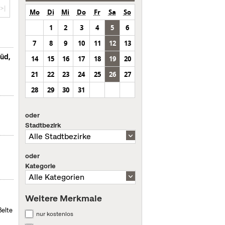
>|
Mo
Di
Mi
Do
Fr
Sa
So
1
2
3
4
5
6
7
8
9
10
11
12
13
Süd,
14
15
16
17
18
19
20
21
22
23
24
25
26
27
28
29
30
31
oder
Stadtbezirk
oder
Kategorie
Weitere Merkmale
ßelte
nur kostenlos