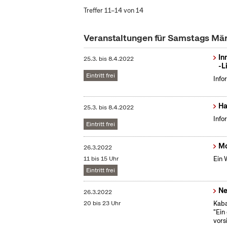
Treffer 11–14 von 14
Veranstaltungen für Samstags Mä
In
25.3.
bis
8.4.2022
-L
Eintritt frei
Info
Ha
25.3.
bis
8.4.2022
Info
Eintritt frei
Mo
26.3.2022
11 bis 15 Uhr
Ein 
Eintritt frei
Ne
26.3.2022
20 bis 23 Uhr
Kaba
"Ein
vors