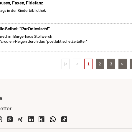
ausen, Faxen, Firlefanz
tags in der Kinderbibliothek
ilo Seibel: "ParOdiesisch!"
rett im Bürgerhaus Stollwerck
Parodien-Reigen durch das "postfaktische Zeitalter"
|<
<
1
2
3
>
e
etter