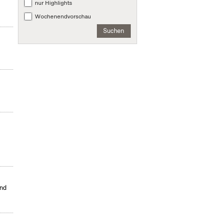
nur Highlights
Wochenendvorschau
Suchen
und