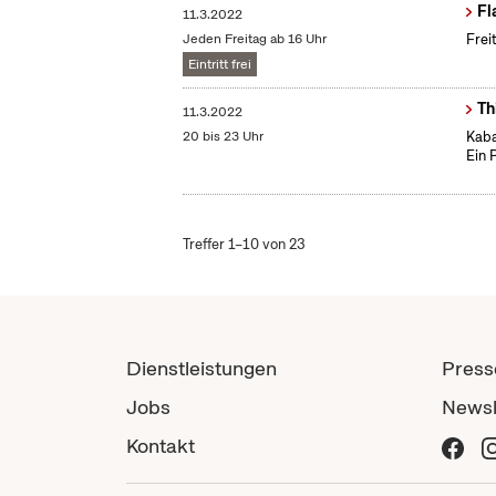
Fl
11.3.2022
Jeden Freitag ab 16 Uhr
Frei
Eintritt frei
Th
11.3.2022
20 bis 23 Uhr
Kaba
Ein 
Treffer 1–10 von 23
Dienstleistungen
Press
Jobs
Newsl
Kontakt