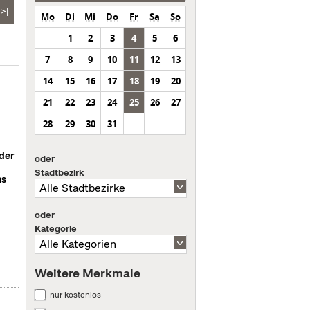
>|
Mo
Di
Mi
Do
Fr
Sa
So
1
2
3
4
5
6
7
8
9
10
11
12
13
14
15
16
17
18
19
20
21
22
23
24
25
26
27
28
29
30
31
der
oder
Stadtbezirk
ns
oder
Kategorie
Weitere Merkmale
nur kostenlos