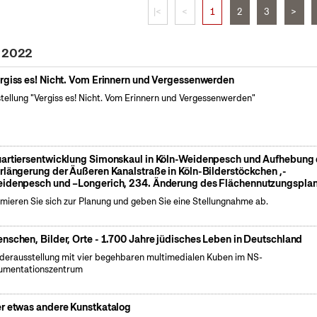
|<
<
1
2
3
>
z 2022
rgiss es! Nicht. Vom Erinnern und Vergessenwerden
tellung "Vergiss es! Nicht. Vom Erinnern und Vergessenwerden"
artiersentwicklung Simonskaul in Köln-Weidenpesch und Aufhebung 
rlängerung der Äußeren Kanalstraße in Köln-Bilderstöckchen ,-
idenpesch und –Longerich, 234. Änderung des Flächennutzungspla
rmieren Sie sich zur Planung und geben Sie eine Stellungnahme ab.
nschen, Bilder, Orte - 1.700 Jahre jüdisches Leben in Deutschland
erausstellung mit vier begehbaren multimedialen Kuben im NS-
umentationszentrum
r etwas andere Kunstkatalog