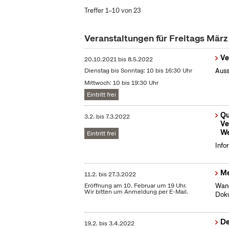
Treffer 1–10 von 23
Veranstaltungen für Freitags Mär
Ve
20.10.2021
bis
8.5.2022
Dienstag bis Sonntag: 10 bis 16:30 Uhr
Auss
Mittwoch: 10 bis 19:30 Uhr
Eintritt frei
Qu
3.2.
bis
7.3.2022
Ve
We
Eintritt frei
Info
Me
11.2.
bis
27.3.2022
Eröffnung am 10. Februar um 19 Uhr.
Wand
Wir bitten um Anmeldung per E-Mail.
Dok
De
19.2.
bis
3.4.2022