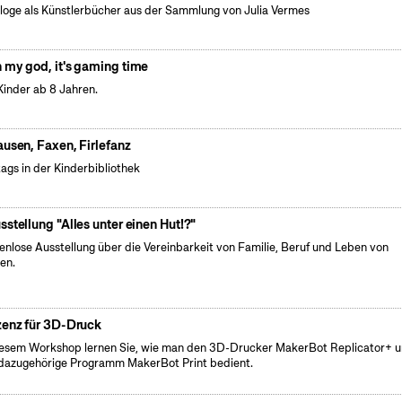
loge als Künstlerbücher aus der Sammlung von Julia Vermes
 my god, it's gaming time
Kinder ab 8 Jahren.
ausen, Faxen, Firlefanz
tags in der Kinderbibliothek
sstellung "Alles unter einen Hut!?"
enlose Ausstellung über die Vereinbarkeit von Familie, Beruf und Leben von
en.
zenz für 3D-Druck
iesem Workshop lernen Sie, wie man den 3D-Drucker MakerBot Replicator+ 
dazugehörige Programm MakerBot Print bedient.