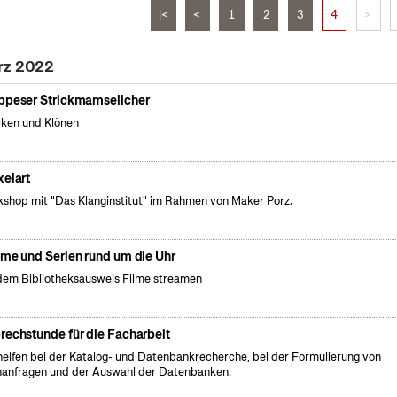
|<
<
1
2
3
4
>
rz 2022
ppeser Strickmamsellcher
cken und Klönen
xelart
shop mit "Das Klanginstitut" im Rahmen von Maker Porz.
lme und Serien rund um die Uhr
dem Bibliotheksausweis Filme streamen
rechstunde für die Facharbeit
helfen bei der Katalog- und Datenbankrecherche, bei der Formulierung von
anfragen und der Auswahl der Datenbanken.