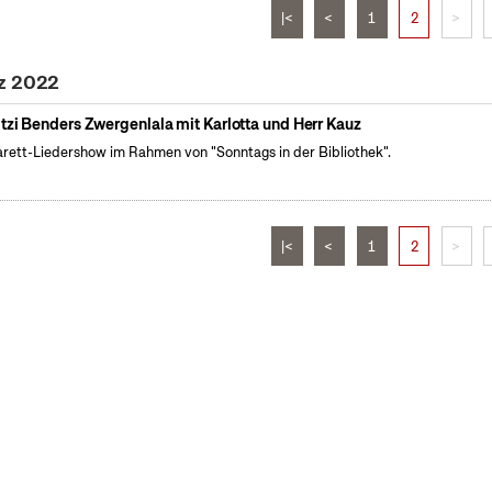
|<
<
1
2
>
rz 2022
itzi Benders Zwergenlala mit Karlotta und Herr Kauz
rett-Liedershow im Rahmen von "Sonntags in der Bibliothek".
|<
<
1
2
>