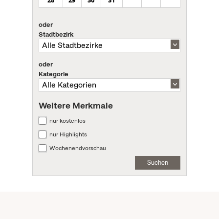
28
29
30
31
oder
Stadtbezirk
oder
Kategorie
Weitere Merkmale
nur kostenlos
nur Highlights
Wochenendvorschau
Suchen