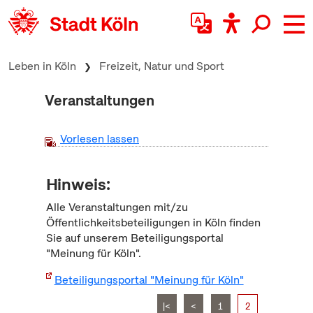
zum Inhalt springen
Leben in Köln
Freizeit, Natur und Sport
Veranstaltungen
Vorlesen lassen
Hinweis:
Alle Veranstaltungen mit/zu
Öffentlichkeitsbeteiligungen in Köln finden
Sie auf unserem Beteiligungsportal
"Meinung für Köln".
Beteiligungsportal "Meinung für Köln"
|<
<
1
2