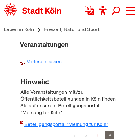
zum Inhalt springen
Leben in Köln
Freizeit, Natur und Sport
Veranstaltungen
Vorlesen lassen
Hinweis:
Alle Veranstaltungen mit/zu
Öffentlichkeitsbeteiligungen in Köln finden
Sie auf unserem Beteiligungsportal
"Meinung für Köln".
Beteiligungsportal "Meinung für Köln"
|<
<
1
2