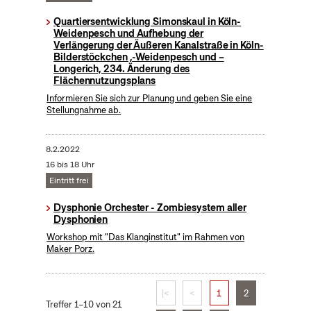
Quartiersentwicklung Simonskaul in Köln-
Weidenpesch und Aufhebung der
Verlängerung der Äußeren Kanalstraße in Köln-
Bilderstöckchen ,-Weidenpesch und –
Longerich, 234. Änderung des
Flächennutzungsplans
Informieren Sie sich zur Planung und geben Sie eine
Stellungnahme ab.
8.2.2022
16 bis 18 Uhr
Eintritt frei
Dysphonie Orchester - Zombiesystem aller
Dysphonien
Workshop mit "Das Klanginstitut" im Rahmen von
Maker Porz.
|<
<
1
2
Treffer 1–10 von 21