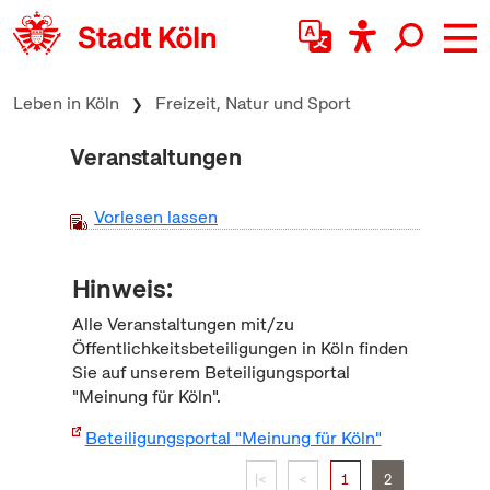
zum Inhalt springen
Leben in Köln
Freizeit, Natur und Sport
Veranstaltungen
Vorlesen lassen
Hinweis:
Alle Veranstaltungen mit/zu
Öffentlichkeitsbeteiligungen in Köln finden
Sie auf unserem Beteiligungsportal
"Meinung für Köln".
Beteiligungsportal "Meinung für Köln"
|<
<
1
2