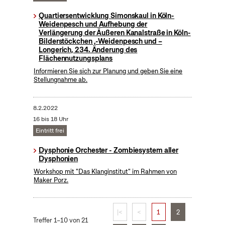
Quartiersentwicklung Simonskaul in Köln-
Weidenpesch und Aufhebung der
Verlängerung der Äußeren Kanalstraße in Köln-
Bilderstöckchen ,-Weidenpesch und –
Longerich, 234. Änderung des
Flächennutzungsplans
Informieren Sie sich zur Planung und geben Sie eine
Stellungnahme ab.
8.2.2022
16 bis 18 Uhr
Eintritt frei
Dysphonie Orchester - Zombiesystem aller
Dysphonien
Workshop mit "Das Klanginstitut" im Rahmen von
Maker Porz.
|<
<
1
2
Treffer 1–10 von 21