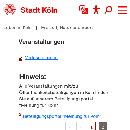
zum Inhalt springen
Leben in Köln
Freizeit, Natur und Sport
Veranstaltungen
Vorlesen lassen
Hinweis:
Alle Veranstaltungen mit/zu
Öffentlichkeitsbeteiligungen in Köln finden
Sie auf unserem Beteiligungsportal
"Meinung für Köln".
Beteiligungsportal "Meinung für Köln"
|<
<
1
2