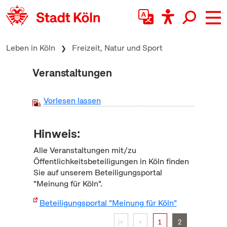
zum Inhalt springen
Leben in Köln
Freizeit, Natur und Sport
Veranstaltungen
Vorlesen lassen
Hinweis:
Alle Veranstaltungen mit/zu
Öffentlichkeitsbeteiligungen in Köln finden
Sie auf unserem Beteiligungsportal
"Meinung für Köln".
Beteiligungsportal "Meinung für Köln"
|<
<
1
2