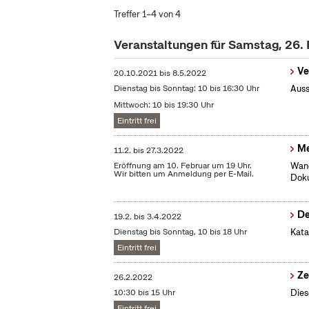
Treffer 1–4 von 4
Veranstaltungen für Samstag, 26.
Ve
20.10.2021
bis
8.5.2022
Dienstag bis Sonntag: 10 bis 16:30 Uhr
Auss
Mittwoch: 10 bis 19:30 Uhr
Eintritt frei
Me
11.2.
bis
27.3.2022
Eröffnung am 10. Februar um 19 Uhr.
Wand
Wir bitten um Anmeldung per E-Mail.
Dok
De
19.2.
bis
3.4.2022
Dienstag bis Sonntag, 10 bis 18 Uhr
Kata
Eintritt frei
Ze
26.2.2022
10:30 bis 15 Uhr
Dies
Eintritt frei