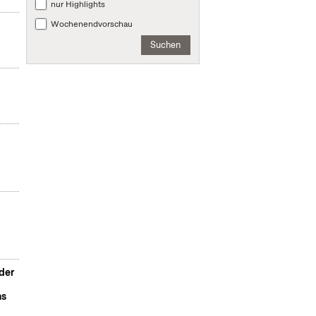
nur Highlights
Wochenendvorschau
Suchen
der
ns