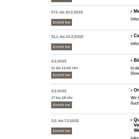
Me
27.1.
bis
10.2.2022
Info
Eintritt frei
Ca
31.1.
bis
14.2.2022
Info
Eintritt frei
Bü
3.2.2022
11 bis 11:45 Uhr
In d
Sinn
Eintritt frei
On
3.2.2022
17 bis 18 Uhr
Wir 
Such
Eintritt frei
Qu
3.2.
bis
7.3.2022
Ve
We
Eintritt frei
Info