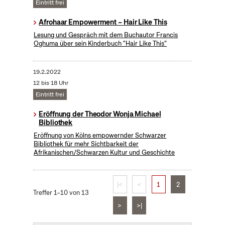
Eintritt frei
Afrohaar Empowerment – Hair Like This
Lesung und Gespräch mit dem Buchautor Francis
Oghuma über sein Kinderbuch "Hair Like This"
19.2.2022
12 bis 18 Uhr
Eintritt frei
Eröffnung der Theodor Wonja Michael
Bibliothek
Eröffnung von Kölns empowernder Schwarzer
Bibliothek für mehr Sichtbarkeit der
Afrikanischen/Schwarzen Kultur und Geschichte
|<
<
1
2
Treffer 1–10 von 13
>
>|