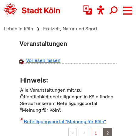
zum Inhalt springen
Leben in Köln
Freizeit, Natur und Sport
Veranstaltungen
Vorlesen lassen
Hinweis:
Alle Veranstaltungen mit/zu
Öffentlichkeitsbeteiligungen in Köln finden
Sie auf unserem Beteiligungsportal
"Meinung für Köln".
Beteiligungsportal "Meinung für Köln"
|<
<
1
2