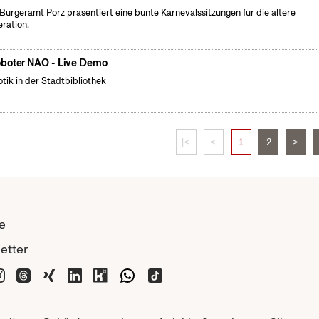
Bürgeramt Porz präsentiert eine bunte Karnevalssitzungen für die ältere
ration.
boter NAO - Live Demo
tik in der Stadtbibliothek
|<
<
1
2
>
e
etter