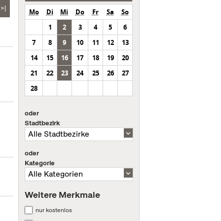
>|
Mo
Di
Mi
Do
Fr
Sa
So
1
2
3
4
5
6
7
8
9
10
11
12
13
14
15
16
17
18
19
20
21
22
23
24
25
26
27
28
oder
Stadtbezirk
oder
Kategorie
Weitere Merkmale
nur kostenlos