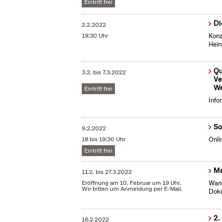
Eintritt frei
Di
2.2.2022
19:30 Uhr
Konz
Hein
Qu
3.2.
bis
7.3.2022
Ve
We
Eintritt frei
Info
So
9.2.2022
18 bis 19:30 Uhr
Onli
Eintritt frei
Me
11.2.
bis
27.3.2022
Eröffnung am 10. Februar um 19 Uhr.
Wand
Wir bitten um Anmeldung per E-Mail.
Dok
2.
16.2.2022