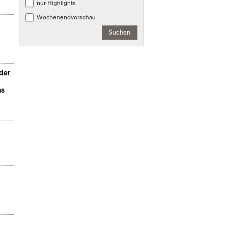
nur Highlights
Wochenendvorschau
Suchen
der
ns