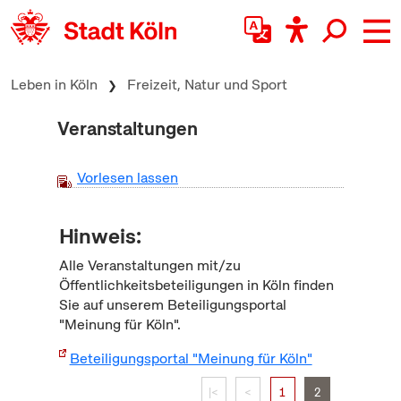
zum Inhalt springen
Leben in Köln
Freizeit, Natur und Sport
Veranstaltungen
Vorlesen lassen
Hinweis:
Alle Veranstaltungen mit/zu
Öffentlichkeitsbeteiligungen in Köln finden
Sie auf unserem Beteiligungsportal
"Meinung für Köln".
Beteiligungsportal "Meinung für Köln"
|<
<
1
2