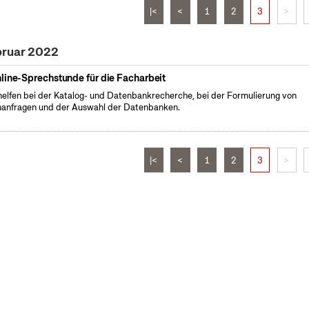
|<
<
1
2
3
>
bruar 2022
line-Sprechstunde für die Facharbeit
helfen bei der Katalog- und Datenbankrecherche, bei der Formulierung von
anfragen und der Auswahl der Datenbanken.
|<
<
1
2
3
>