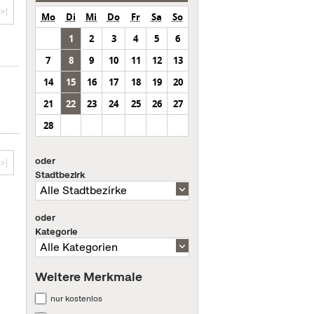
>|
Mo
Di
Mi
Do
Fr
Sa
So
1
2
3
4
5
6
7
8
9
10
11
12
13
14
15
16
17
18
19
20
21
22
23
24
25
26
27
28
oder
>|
Stadtbezirk
oder
Kategorie
Weitere Merkmale
nur kostenlos