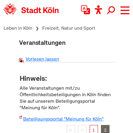
zum Inhalt springen
Leben in Köln
Freizeit, Natur und Sport
Veranstaltungen
Vorlesen lassen
Hinweis:
Alle Veranstaltungen mit/zu
Öffentlichkeitsbeteiligungen in Köln finden
Sie auf unserem Beteiligungsportal
"Meinung für Köln".
Beteiligungsportal "Meinung für Köln"
|<
<
1
2