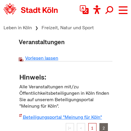
zum Inhalt springen
Leben in Köln
Freizeit, Natur und Sport
Veranstaltungen
Vorlesen lassen
Hinweis:
Alle Veranstaltungen mit/zu
Öffentlichkeitsbeteiligungen in Köln finden
Sie auf unserem Beteiligungsportal
"Meinung für Köln".
Beteiligungsportal "Meinung für Köln"
|<
<
1
2