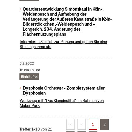
Quartiersentwicklung Simonskaul in Köln-
Weidenpesch und Aufhebung der
Verlängerung der Äußeren Kanalstraße in Köln-
Bilderstöckchen ,-Weidenpesch und –
Longerich, 234. Änderung des
Flächennutzungsplans
Informieren Sie sich zur Planung und geben Sie eine
Stellungnahme ab.
8.2.2022
16 bis 18 Uhr
Eintritt frei
Dysphonie Orchester - Zombiesystem aller
Dysphonien
Workshop mit "Das Klanginstitut" im Rahmen von
Maker Porz.
|<
<
1
2
Treffer 1–10 von 21