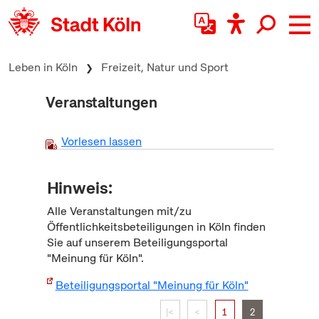
zum Inhalt springen
Leben in Köln
Freizeit, Natur und Sport
Veranstaltungen
Vorlesen lassen
Hinweis:
Alle Veranstaltungen mit/zu
Öffentlichkeitsbeteiligungen in Köln finden
Sie auf unserem Beteiligungsportal
"Meinung für Köln".
Beteiligungsportal "Meinung für Köln"
|<
<
1
2