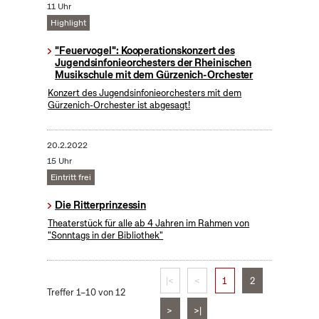
11 Uhr
Highlight
"Feuervogel": Kooperationskonzert des
Jugendsinfonieorchesters der Rheinischen
Musikschule mit dem Gürzenich-Orchester
Konzert des Jugendsinfonieorchesters mit dem
Gürzenich-Orchester ist abgesagt!
20.2.2022
15 Uhr
Eintritt frei
Die Ritterprinzessin
Theaterstück für alle ab 4 Jahren im Rahmen von
"Sonntags in der Bibliothek"
|<
<
1
2
Treffer 1–10 von 12
>
>|