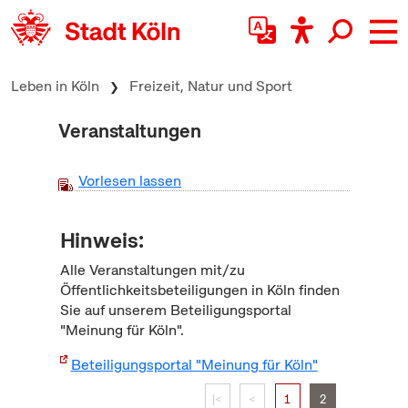
zum Inhalt springen
Leben in Köln
Freizeit, Natur und Sport
Veranstaltungen
Vorlesen lassen
Hinweis:
Alle Veranstaltungen mit/zu
Öffentlichkeitsbeteiligungen in Köln finden
Sie auf unserem Beteiligungsportal
"Meinung für Köln".
Beteiligungsportal "Meinung für Köln"
|<
<
1
2